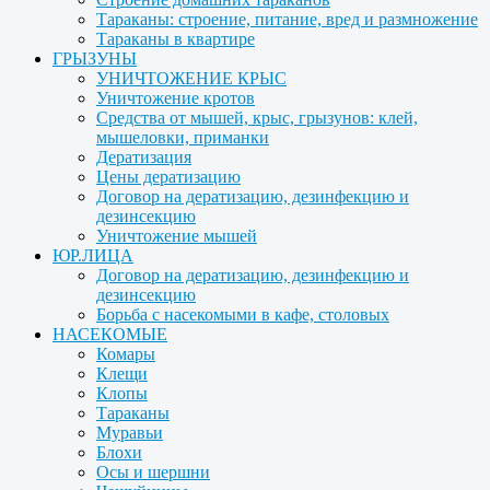
Тараканы: строение, питание, вред и размножение
Тараканы в квартире
ГРЫЗУНЫ
УНИЧТОЖЕНИЕ КРЫС
Уничтожение кротов
Средства от мышей, крыс, грызунов: клей,
мышеловки, приманки
Дератизация
Цены дератизацию
Договор на дератизацию, дезинфекцию и
дезинсекцию
Уничтожение мышей
ЮР.ЛИЦА
Договор на дератизацию, дезинфекцию и
дезинсекцию
Борьба с насекомыми в кафе, столовых
НАСЕКОМЫЕ
Комары
Клещи
Клопы
Тараканы
Муравьи
Блохи
Осы и шершни