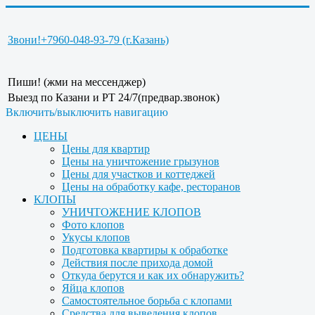
Звони!
+7960-048-93-79 (г.Казань)
Пиши! (жми на мессенджер)
Выезд по Казани и РТ 24/7(предвар.звонок)
Включить/выключить навигацию
ЦЕНЫ
Цены для квартир
Цены на уничтожение грызунов
Цены для участков и коттеджей
Цены на обработку кафе, ресторанов
КЛОПЫ
УНИЧТОЖЕНИЕ КЛОПОВ
Фото клопов
Укусы клопов
Подготовка квартиры к обработке
Действия после прихода домой
Откуда берутся и как их обнаружить?
Яйца клопов
Самостоятельное борьба с клопами
Средства для выведения клопов