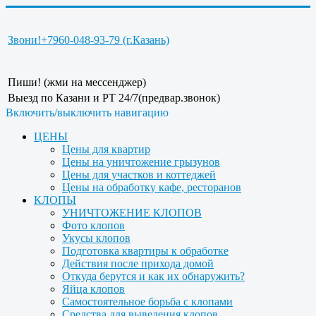
Звони!
+7960-048-93-79 (г.Казань)
Пиши! (жми на мессенджер)
Выезд по Казани и РТ 24/7(предвар.звонок)
Включить/выключить навигацию
ЦЕНЫ
Цены для квартир
Цены на уничтожение грызунов
Цены для участков и коттеджей
Цены на обработку кафе, ресторанов
КЛОПЫ
УНИЧТОЖЕНИЕ КЛОПОВ
Фото клопов
Укусы клопов
Подготовка квартиры к обработке
Действия после прихода домой
Откуда берутся и как их обнаружить?
Яйца клопов
Самостоятельное борьба с клопами
Средства для выведения клопов