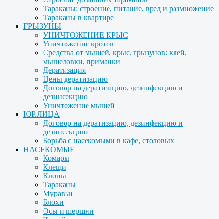
Тараканы: строение, питание, вред и размножение
Тараканы в квартире
ГРЫЗУНЫ
УНИЧТОЖЕНИЕ КРЫС
Уничтожение кротов
Средства от мышей, крыс, грызунов: клей,
мышеловки, приманки
Дератизация
Цены дератизацию
Договор на дератизацию, дезинфекцию и
дезинсекцию
Уничтожение мышей
ЮР.ЛИЦА
Договор на дератизацию, дезинфекцию и
дезинсекцию
Борьба с насекомыми в кафе, столовых
НАСЕКОМЫЕ
Комары
Клещи
Клопы
Тараканы
Муравьи
Блохи
Осы и шершни